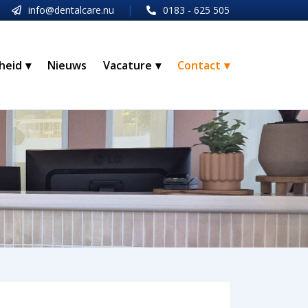
|
info@dentalcare.nu
0183 - 625 505
heid
Nieuws
Vacature
Contact